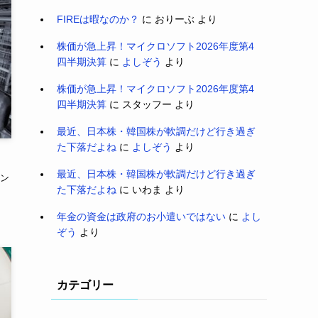
FIREは暇なのか？
に
おりーぶ
より
株価が急上昇！マイクロソフト2026年度第4
四半期決算
に
よしぞう
より
株価が急上昇！マイクロソフト2026年度第4
四半期決算
に
スタッフー
より
最近、日本株・韓国株が軟調だけど行き過ぎ
た下落だよね
に
よしぞう
より
最近、日本株・韓国株が軟調だけど行き過ぎ
ン
た下落だよね
に
いわま
より
年金の資金は政府のお小遣いではない
に
よし
ぞう
より
カテゴリー