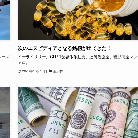
次のエヌビディアとなる銘柄が出てきた！
シーズ
イーライリリー。GLP-1受容体作動薬。肥満治療薬。糖尿病薬マン
ャロ。
2023年10月17日
個別株