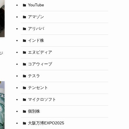
YouTube
アマゾン
アリババ
インド株
エヌビディア
ジ
コアウィーブ
テスラ
テンセント
マイクロソフト
個別株
大阪万博EXPO2025