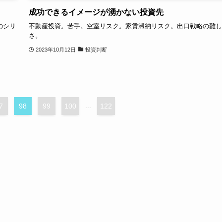
成功できるイメージが湧かない投資先
のシリ
不動産投資。苦手。空室リスク。家賃滞納リスク。出口戦略の難し
さ。
2023年10月12日
投資判断
7
98
99
100
...
122