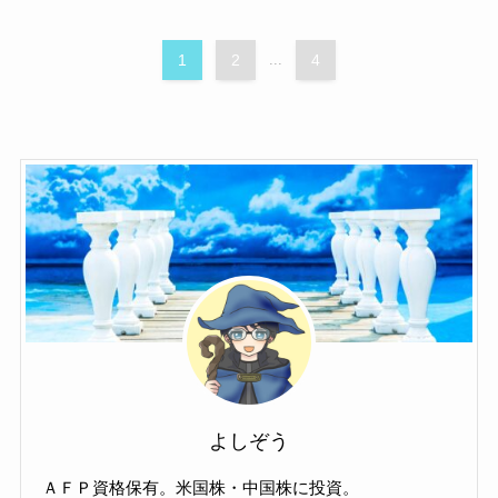
1
2
...
4
よしぞう
ＡＦＰ資格保有。米国株・中国株に投資。