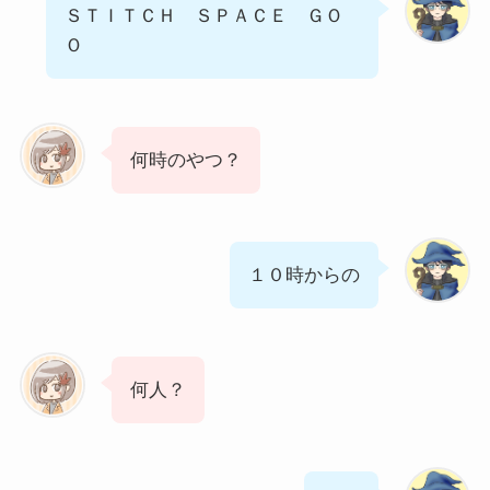
ＳＴＩＴＣＨ ＳＰＡＣＥ ＧＯ
Ｏ
何時のやつ？
１０時からの
何人？