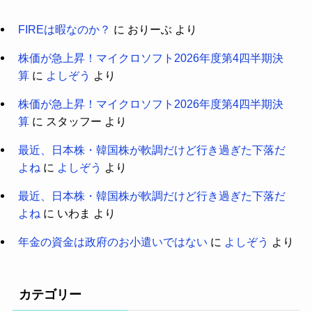
FIREは暇なのか？
に
おりーぶ
より
株価が急上昇！マイクロソフト2026年度第4四半期決
算
に
よしぞう
より
株価が急上昇！マイクロソフト2026年度第4四半期決
算
に
スタッフー
より
最近、日本株・韓国株が軟調だけど行き過ぎた下落だ
よね
に
よしぞう
より
最近、日本株・韓国株が軟調だけど行き過ぎた下落だ
よね
に
いわま
より
年金の資金は政府のお小遣いではない
に
よしぞう
より
カテゴリー