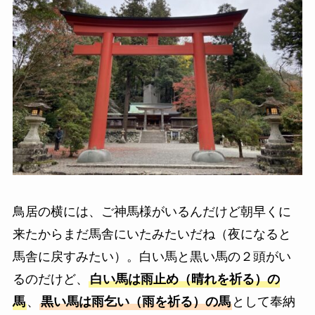
鳥居の横には、ご神馬様がいるんだけど朝早くに
来たからまだ馬舎にいたみたいだね（夜になると
馬舎に戻すみたい）。白い馬と黒い馬の２頭がい
るのだけど、
白い馬は雨止め（晴れを祈る）の
馬
、
黒い馬は雨乞い（雨を祈る）の馬
として奉納