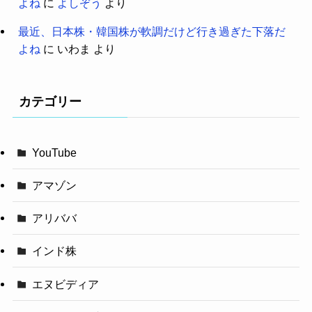
よね
に
よしぞう
より
最近、日本株・韓国株が軟調だけど行き過ぎた下落だ
よね
に
いわま
より
カテゴリー
YouTube
アマゾン
アリババ
インド株
エヌビディア