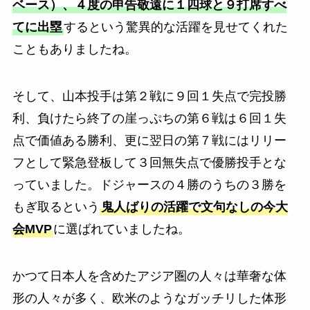
ベース）、４度の申告敬遠に１四球と９打席すべ
てに出塁
するという驚異的な活躍を見せてくれた
こともありましたね。
そして、山本投手は第２戦に９回１失点で完投勝
利、負けたら終了の崖っぷちの第６戦は６回１失
点で価値ある勝利、更に翌日の第７戦にはリリー
フとして緊急登板して３回無失点で優勝投手とな
っていました。ドジャースの４勝のうちの３勝を
もぎ取るという
鬼人ばりの活躍で文句なしの今大
会MVP
に選ばれていましたね。
かつて日本人を含めたアジア圏の人々は華奢な体
形の人々が多く、欧米のようなガッチリした体形