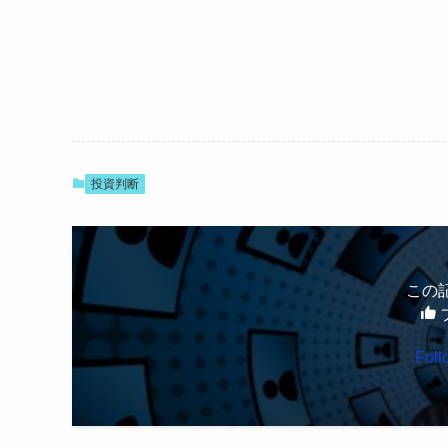
投資判断
この
Fol