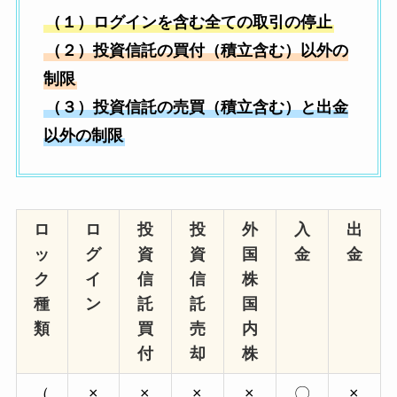
（１）ログインを含む全ての取引の停止
（２）投資信託の買付（積立含む）以外の
制限
（３）投資信託の売買（積立含む）と出金
以外の制限
ロ
ロ
投
投
外
入
出
ッ
グ
資
資
国
金
金
ク
イ
信
信
株
種
ン
託
託
国
類
買
売
内
付
却
株
（
×
×
×
×
〇
×