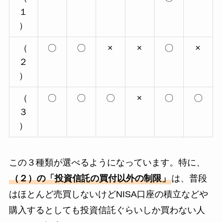
１
）
（
〇
〇
×
×
〇
×
２
）
（
〇
〇
〇
×
〇
〇
３
）
この３種類が選べるようになっています。特に、
（２）の「投資信託の買付以外の制限」
は、普段
はほとんど売買しないけどNISA口座の積立などや
購入するとしても投資信託ぐらいしか買わない人