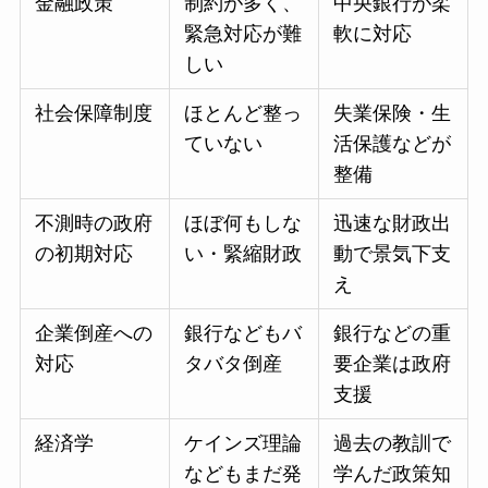
金融政策
制約が多く、
中央銀行が柔
緊急対応が難
軟に対応
しい
社会保障制度
ほとんど整っ
失業保険・生
ていない
活保護などが
整備
不測時の政府
ほぼ何もしな
迅速な財政出
の初期対応
い・緊縮財政
動で景気下支
え
企業倒産への
銀行などもバ
銀行などの重
対応
タバタ倒産
要企業は政府
支援
経済学
ケインズ理論
過去の教訓で
などもまだ発
学んだ政策知