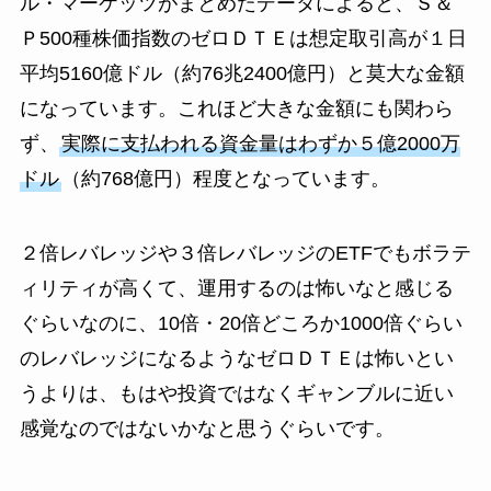
ル・マーケッツがまとめたデータによると、Ｓ＆
Ｐ500種株価指数のゼロＤＴＥは想定取引高が１日
平均5160億ドル（約76兆2400億円）と莫大な金額
になっています。これほど大きな金額にも関わら
ず、
実際に支払われる資金量はわずか５億2000万
ドル
（約768億円）程度となっています。
２倍レバレッジや３倍レバレッジのETFでもボラテ
ィリティが高くて、運用するのは怖いなと感じる
ぐらいなのに、10倍・20倍どころか1000倍ぐらい
のレバレッジになるようなゼロＤＴＥは怖いとい
うよりは、もはや投資ではなくギャンブルに近い
感覚なのではないかなと思うぐらいです。