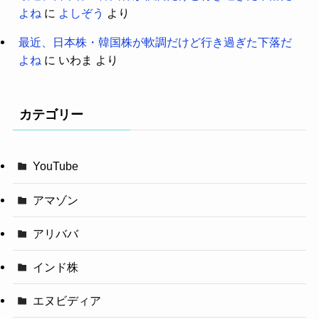
よね
に
よしぞう
より
最近、日本株・韓国株が軟調だけど行き過ぎた下落だ
よね
に
いわま
より
カテゴリー
YouTube
アマゾン
アリババ
インド株
エヌビディア