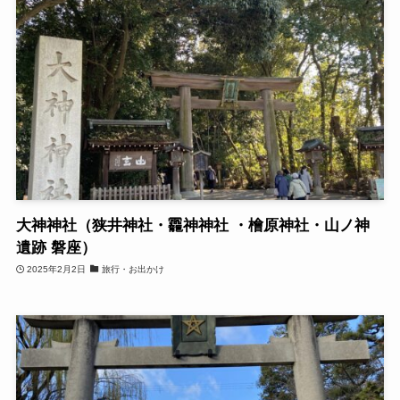
大神神社（狭井神社・龗神神社 ・檜原神社・山ノ神
遺跡 磐座）
2025年2月2日
旅行・お出かけ