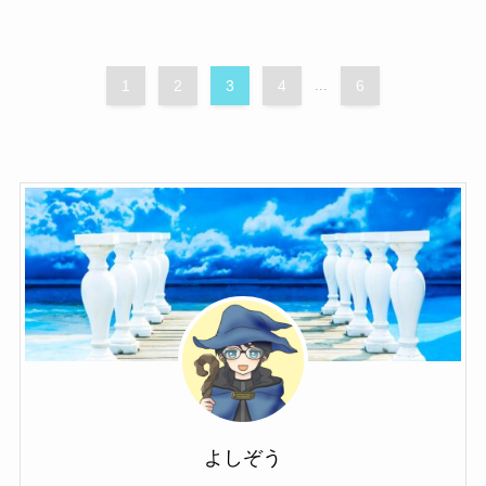
1
2
3
4
...
6
よしぞう