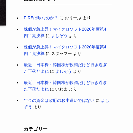
FIREは暇なのか？
に
おりーぶ
より
株価が急上昇！マイクロソフト2026年度第4
四半期決算
に
よしぞう
より
株価が急上昇！マイクロソフト2026年度第4
四半期決算
に
スタッフー
より
最近、日本株・韓国株が軟調だけど行き過ぎ
た下落だよね
に
よしぞう
より
最近、日本株・韓国株が軟調だけど行き過ぎ
た下落だよね
に
いわま
より
年金の資金は政府のお小遣いではない
に
よし
ぞう
より
カテゴリー