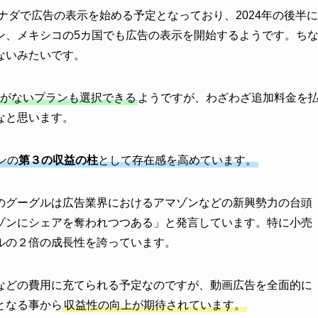
ナダで広告の表示を始める予定となっており、2024年の後半に
ン、メキシコの5カ国でも広告の表示を開始するようです。ち
ないみたいです。
告がないプランも選択できる
ようですが、わざわざ追加料金を
なと思います。
ンの
第３の収益の柱
として存在感を高めています。
のグーグルは広告業界におけるアマゾンなどの新興勢力の台頭
ゾンにシェアを奪われつつある」と発言しています。特に小売
ルの２倍の成長性を誇っています。
などの費用に充てられる予定なのですが、動画広告を全面的に
となる事から
収益性の向上が期待されています。