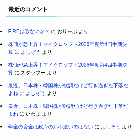
最近のコメント
FIREは暇なのか？
に
おりーぶ
より
株価が急上昇！マイクロソフト2026年度第4四半期決
算
に
よしぞう
より
株価が急上昇！マイクロソフト2026年度第4四半期決
算
に
スタッフー
より
最近、日本株・韓国株が軟調だけど行き過ぎた下落だ
よね
に
よしぞう
より
最近、日本株・韓国株が軟調だけど行き過ぎた下落だ
よね
に
いわま
より
年金の資金は政府のお小遣いではない
に
よしぞう
より