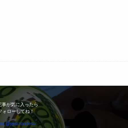
記事が気に入ったら
フォローしてね！
low @yosizoudesu