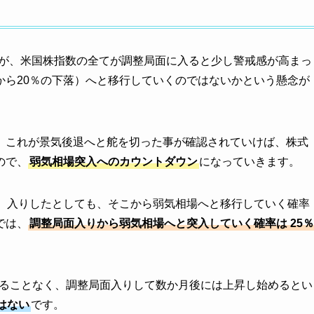
が、米国株指数の全てが調整局面に入ると少し警戒感が高まっ
から20％の下落）へと移行していくのではないかという懸念が
、これが景気後退へと舵を切った事が確認されていけば、株式
ので、
弱気相場突入へのカウントダウン
になっていきます。
落）入りしたとしても、そこから弱気相場へと移行していく確率
では、
調整局面入りから弱気相場へと突入していく確率は 25％
がることなく、調整局面入りして数か月後には上昇し始めるとい
はない
です。