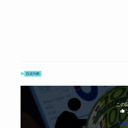
投資判断
この
Fol