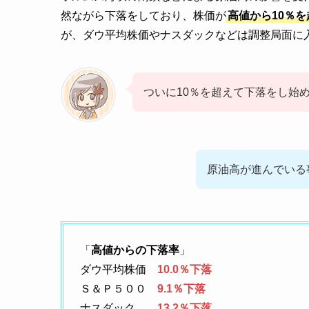
然ながら下落をしており、株価が
高値から10％
が、ダウ平均株価やナスダックなどは調整局面に
ついに10％を超えて下落をし始
原油高が進んでいる
「
高値からの下落率
」
ダウ平均株価
10.0％下落
Ｓ＆Ｐ５００
9.1％下落
ナスダック
13.2％下落