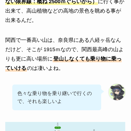
ない限界線：概ね 2500ｍぐらいから）
に行く事が
出来て、高山植物などの高地の景色を眺める事が
出来るんだ。
関西で一番高い山は、奈良県にある八経ヶ岳なん
だけど、そこが 1915ｍなので、関西最高峰の山よ
りも更に高い場所に
登山しなくても乗り物に乗っ
ていける
のは凄いよね。
色々な乗り物を乗り継いで行くの
で、それも楽しいよ