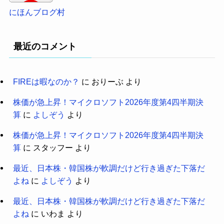
にほんブログ村
最近のコメント
FIREは暇なのか？
に
おりーぶ
より
株価が急上昇！マイクロソフト2026年度第4四半期決
算
に
よしぞう
より
株価が急上昇！マイクロソフト2026年度第4四半期決
算
に
スタッフー
より
最近、日本株・韓国株が軟調だけど行き過ぎた下落だ
よね
に
よしぞう
より
最近、日本株・韓国株が軟調だけど行き過ぎた下落だ
よね
に
いわま
より