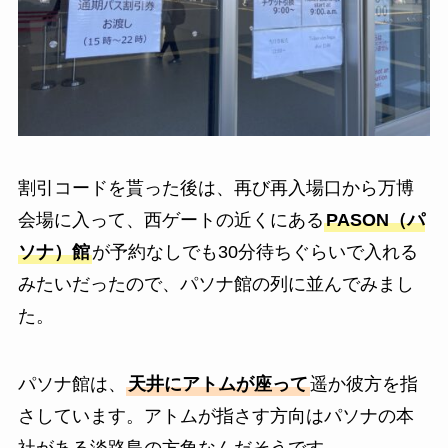
割引コードを貰った後は、再び再入場口から万博
会場に入って、西ゲートの近くにある
PASON（パ
ソナ）館
が予約なしでも30分待ちぐらいで入れる
みたいだったので、パソナ館の列に並んでみまし
た。
パソナ館は、
天井にアトムが座って
遥か彼方を指
さしています。アトムが指さす方向はパソナの本
社がある淡路島の方角なんだそうです。