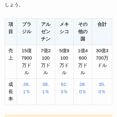
しょう。
項
ブラ
アル
メキ
その
合計
目
ジル
ゼン
シコ
他の
チン
国
売
15億
7億2
5億9
1億4
30億3
上
7900
100
100
600
700万
万ド
万ド
万ド
万ド
ドル
ル
ル
ル
ル
成
26.
39.
62.
28.
35.
長
1％
1％
3％
0％
0％
率