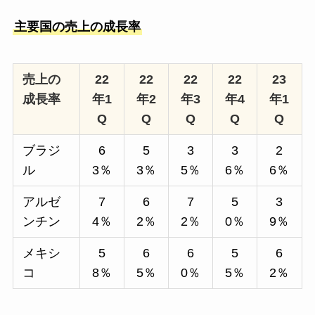
主要国の売上の成長率
売上の
22
22
22
22
23
成長率
年1
年2
年3
年4
年1
Q
Q
Q
Q
Q
ブラジ
6
5
3
3
2
ル
3％
3％
5％
6％
6％
アルゼ
7
6
7
5
3
ンチン
4％
2％
2％
0％
9％
メキシ
5
6
6
5
6
コ
8％
5％
0％
5％
2％