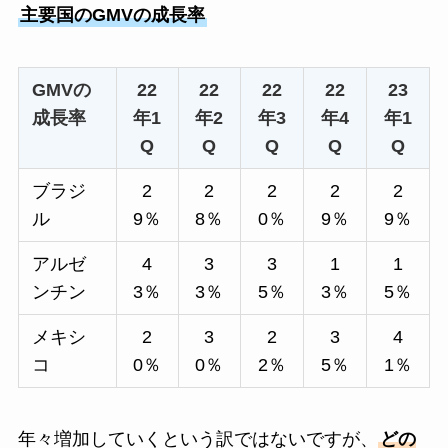
主要国のGMVの成長率
GMVの
22
22
22
22
23
成長率
年1
年2
年3
年4
年1
Q
Q
Q
Q
Q
ブラジ
2
2
2
2
2
ル
9％
8％
0％
9％
9％
アルゼ
4
3
3
1
1
ンチン
3％
3％
5％
3％
5％
メキシ
2
3
2
3
4
コ
0％
0％
2％
5％
1％
年々増加していくという訳ではないですが、
どの