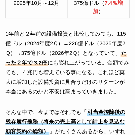
2025年10月～12月
375億ドル（
7.4％増
加
）
1年前と２年前の設備投資と比較してみても、115
億ドル（2024年度2Ｑ）→226億ドル（2025年度2
Ｑ）→375億ドル（2026年2Ｑ）となっていて、
た
った２年で 3.2倍
にも膨れ上がっている。金額でみ
ても、４兆円も増えている事になる。これほど莫
大に増加した設備投資に見合うだけのリターンが
本当にあるのかと不安は高まっていきました。
そんな中で、今まではそれでも「
引当金控除後の
残存履行義務（将来の売上高として計上を見込む
顧客契約の総額）
」がたくさんあるから、いずれ