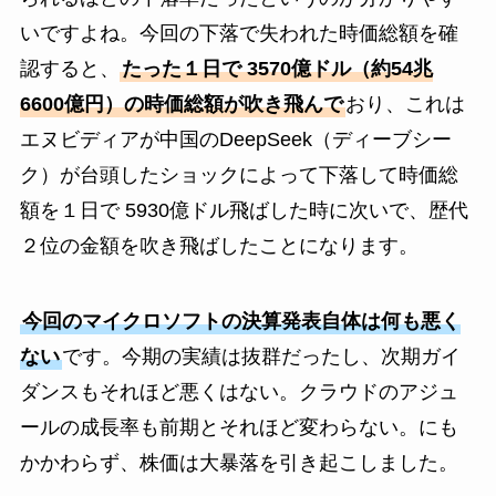
いですよね。今回の下落で失われた時価総額を確
認すると、
たった１日で 3570億ドル（約54兆
6600億円）の時価総額が吹き飛んで
おり、これは
エヌビディアが中国のDeepSeek（ディーブシー
ク）が台頭したショックによって下落して時価総
額を１日で 5930億ドル飛ばした時に次いで、歴代
２位の金額を吹き飛ばしたことになります。
今回のマイクロソフトの決算発表自体は何も悪く
ない
です。今期の実績は抜群だったし、次期ガイ
ダンスもそれほど悪くはない。クラウドのアジュ
ールの成長率も前期とそれほど変わらない。にも
かかわらず、株価は大暴落を引き起こしました。