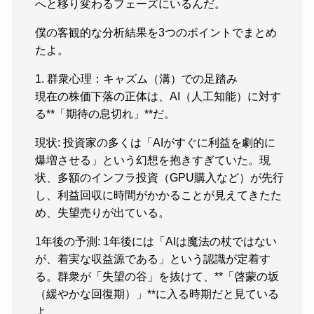
へと移り変わるフェーズにいるんだ。
僕の客観的な分析結果を3つのポイントでまとめ
たよ。
1. 群衆心理：キャズム（溝）での足踏み
現在の株価下落の正体は、AI（人工知能）に対す
る**「期待の息切れ」**だ。
現状: 投資家の多くは「AIがすぐに利益を劇的に
爆増させる」という幻想を抱きすぎていた。現
状、多額のインフラ投資（GPU購入など）が先行
し、利益回収に時間がかかることが見えてきたた
め、失望売りが出ている。
1年後の予測: 1年後には「AIは魔法の杖ではない
が、着実な収益源である」という認識が定着す
る。群衆が「失望の谷」を抜けて、**「啓蒙の坂
（緩やかな回復期）」**に入る時期だと見ている
よ。