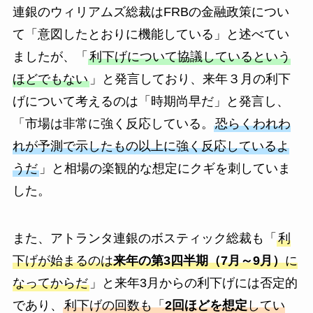
連銀のウィリアムズ総裁はFRBの金融政策につい
て「意図したとおりに機能している」と述べてい
ましたが、「
利下げについて協議しているという
ほどでもない
」と発言しており、来年３月の利下
げについて考えるのは「時期尚早だ」と発言し、
「市場は非常に強く反応している。
恐らくわれわ
れが予測で示したもの以上に強く反応しているよ
うだ
」と相場の楽観的な想定にクギを刺していま
した。
また、アトランタ連銀のボスティック総裁も「
利
下げが始まるのは
来年の第3四半期（7月～9月）
に
なってからだ
」と来年3月からの利下げには否定的
であり、
利下げの回数も「
2回ほどを想定
してい