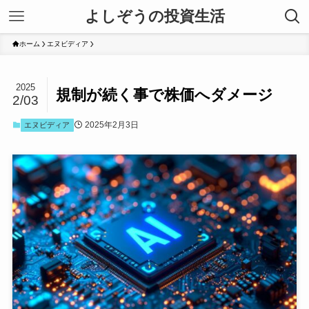
よしぞうの投資生活
ホーム
エヌビディア
2025
規制が続く事で株価へダメージ
2/03
2025年2月3日
エヌビディア