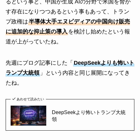
るという事と、中国が生成 AIの分野で米国を脅か
す存在になりつつあるという事もあって、トラン
プ政権は
半導体大手エヌビディアの中国向け販売
に追加的な抑止策の導入
を検討し始めたという報
道が上がっていたね。
先週にブログ記事にした「
DeepSeekよりも怖いト
ランプ大統領
」という内容と同じ展開になってき
たね。
あわせて読みたい
DeepSeekより怖いトランプ大統
領