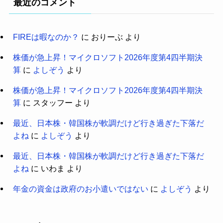
最近のコメント
FIREは暇なのか？
に
おりーぶ
より
株価が急上昇！マイクロソフト2026年度第4四半期決
算
に
よしぞう
より
株価が急上昇！マイクロソフト2026年度第4四半期決
算
に
スタッフー
より
最近、日本株・韓国株が軟調だけど行き過ぎた下落だ
よね
に
よしぞう
より
最近、日本株・韓国株が軟調だけど行き過ぎた下落だ
よね
に
いわま
より
年金の資金は政府のお小遣いではない
に
よしぞう
より