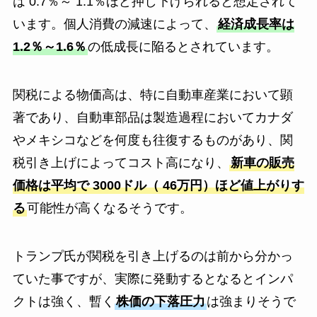
は 0.7％～ 1.1％ほど押し下げられると想定されて
います。個人消費の減速によって、
経済成長率は
1.2％～1.6％
の低成長に陥るとされています。
関税による物価高は、特に自動車産業において顕
著であり、自動車部品は製造過程においてカナダ
やメキシコなどを何度も往復するものがあり、関
税引き上げによってコスト高になり、
新車の販売
価格は平均で 3000ドル（ 46万円）ほど値上がりす
る
可能性が高くなるそうです。
トランプ氏が関税を引き上げるのは前から分かっ
ていた事ですが、実際に発動するとなるとインパ
クトは強く、暫く
株価の下落圧力
は強まりそうで