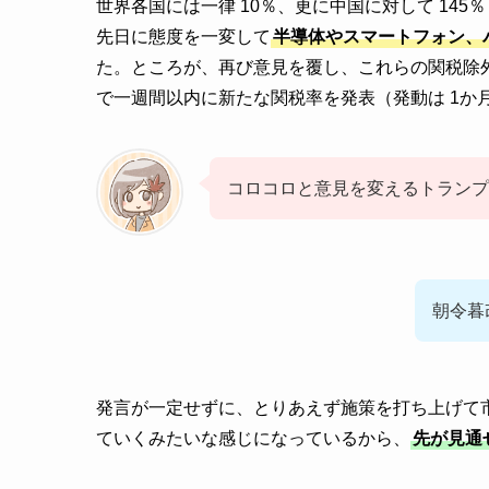
世界各国には一律 10％、更に中国に対して 14
先日に態度を一変して
半導体やスマートフォン、
た。ところが、再び意見を覆し、これらの関税除
で一週間以内に新たな関税率を発表（発動は 1か月
コロコロと意見を変えるトランプ
朝令暮
発言が一定せずに、とりあえず施策を打ち上げて
ていくみたいな感じになっているから、
先が見通