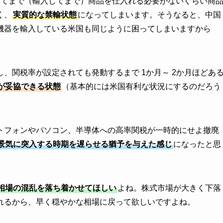
してまで（輸入してまで）商品を仕入れる必要がないぐらい商
く、
実質的な禁輸状態
になってしまいます。そうなると、中国
機器を輸入している米国も同じように困ってしまいますから
、関税率が設定されても発動するまで 1か月～ 2か月ほどあ
が妥協できる状態
（基本的には米国有利な状況にするのだろう
トフォンやパソコン、半導体への高率関税が一時的にせよ撤廃
景気に突入する時期を遅らせる猶予を与えた感じ
になったと思
相場の混乱を落ち着かせてほしい
よね。株式市場が大きく下落
れるから、早く穏やかな相場に戻って欲しいですよね。