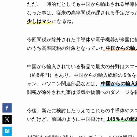
ただ、一時的だとしても中国から輸出される半導
なった事は、従来の高率関税が課される予定だっ
少しはマシ
になるね。
今回関税が除外された半導体や電子機器が米国に輸入
のうち高率関税の対象となっていた
中国からの輸入
中国から輸入されている製品で最大の分野はスマー
（約6兆円）もあり、中国からの輸入総額の 9％
ォン、パソコン関連部品などは、
中国からの輸入総
関税が除外された事は景気や物価へのダメージを
今後、新たに検討したうえでこれらの半導体やス
いだけど、前回のように中国掛けた
145％もの