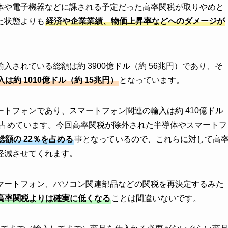
体や電子機器などに課される予定だった高率関税が取りやめと
た状態よりも
経済や企業業績、物価上昇率などへのダメージが
されている総額は約 3900億ドル（約 56兆円）であり、そ
は約 1010億ドル（約 15兆円）
となっています。
トフォンであり、スマートフォン関連の輸入は約 410億ドル
を占めています。今回高率関税が除外された半導体やスマートフ
額の 22％を占める
事となっているので、これらに対して高
軽減させてくれます。
マートフォン、パソコン関連部品などの関税を再決定するみた
超高率関税よりは確実に低くなる
ことは間違いないです。