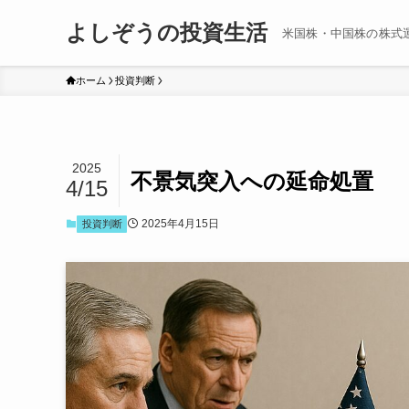
よしぞうの投資生活
米国株・中国株の株式
ホーム
投資判断
2025
不景気突入への延命処置
4/15
2025年4月15日
投資判断