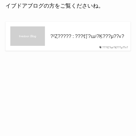
イブドアブログの方をご覧くださいね。
?²Ȥ????? : ???饤?աʲ?Ķ???μ??ء?
???饤?աʲ?Ķ???μ??ء?