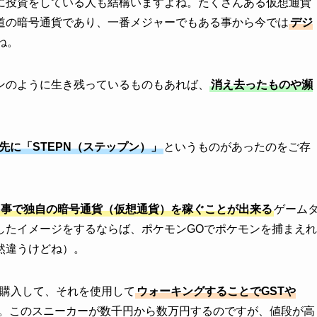
に投資をしている人も結構いますよね。たくさんある仮想通貨
道の暗号通貨であり、一番メジャーでもある事から今では
デジ
ね。
ンのように生き残っているものもあれば、
消え去ったものや瀕
先に「STEPN（ステップン）」
というものがあったのをご存
る事で独自の暗号通貨（仮想通貨）を稼ぐことが出来る
ゲーム
したイメージをするならば、ポケモンGOでポケモンを捕まえれ
然違うけどね）。
を購入して、それを使用して
ウォーキングすることでGSTや
。このスニーカーが数千円から数万円するのですが、値段が高