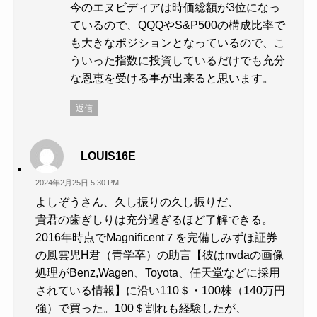
今のエヌビディアは時価総額が3位になっ
ているので、QQQやS&P500の構成比率で
も大きなポジションとなっているので、こ
ういった指数に投資しているだけでも充分
な恩恵を受ける事が出来ると思います。
返信
LOUIS16E
2024年2月25日 5:30 PM
よしぞうさん、久し振りの久し振りだ、
貴君の歯ぎしりは充分過ぎるほど了解できる。
2016年時点でMagnificent７を完備しみずほ証券
の風雲児H君（青学卒）の助言【彼はnvdaの画像
処理がBenz,Wagen、Toyota、任天堂などに採用
されている情報】に沿い110＄・100株（140万円
強）で買った。100＄割れも経験したが、