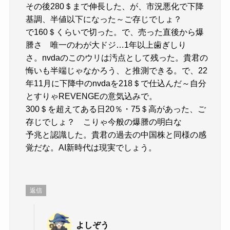
その後280＄まで伸長した、が、市況悪化で下降
基調、半値以下になった～ご存じでしょ？
で160＄くらいで切った。で、売った直後から爆
謄さ 唯一のわが大ドジ…1年以上歯ぎしり
さ。nvdaのこのウリは汚点として残った。貴君の
悔いも半端じゃなかろう、と推測できる。で、22
年11月に下降中のnvdaを218＄で仕込んだ～自分
とすりゃREVENGEの意気込みで。
300＄を超えてある日20％・75＄高があった、ご
存じでしょ？ こりゃ今般の爆謄の明白な
予兆と認識した。貴君の過去の中国株と同様の感
覚だな。AI新時代は現実でしょう。
返信
よしぞう