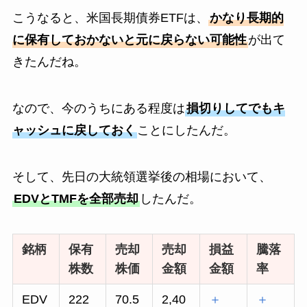
こうなると、米国長期債券ETFは、
かなり長期的
に保有しておかないと元に戻らない可能性
が出て
きたんだね。
なので、今のうちにある程度は
損切りしてでもキ
ャッシュに戻しておく
ことにしたんだ。
そして、先日の大統領選挙後の相場において、
EDVとTMFを全部売却
したんだ。
銘柄
保有
売却
売却
損益
騰落
株数
株価
金額
金額
率
EDV
222
70.5
2,40
＋
＋