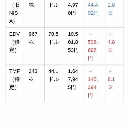
（旧
株
ドル
4,97
44,4
1.8
NIS
0円
02円
％
A）
EDV
967
70.5
10,5
－
－
（特
株
ドル
01,8
538,
4.8
定）
53円
698
％
円
TMF
243
44.1
1,64
－
－
（特
株
ドル
7,94
145,
8.1
定）
5円
394
％
円