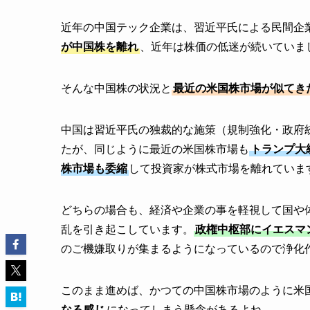
近年の中国テック企業は、習近平氏による民間企
が中国株を離れ
、近年は株価の低迷が続いていま
そんな中国株の状況と
最近の米国株市場が似てき
中国は習近平氏の独裁的な施策（規制強化・政府
たが、同じように最近の米国株市場も
トランプ大
株市場も委縮
して投資家が株式市場を離れていま
どちらの場合も、経済や企業の事を軽視して国や
乱を引き起こしています。
政権中枢部にイエスマ
のご機嫌取りが集まるようになっているので浄化
このまま進めば、かつての中国株市場のように米
なる感じ
になってしまう懸念があるよね。