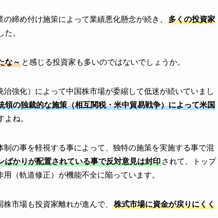
業の締め付け施策によって業績悪化懸念が続き、
多くの投資家
した。
たな～
と感じる投資家も多いのではないでしょうか。
統治強化）によって中国株市場が委縮して低迷が続いていまし
統領の独裁的な施策（相互関税・米中貿易戦争）によって米国
すよね。
体制の事を軽視する事によって、独特の施策を実施する事で混
ンばかりが配置されている事で反対意見は封印
されて、トップ
作用（軌道修正）が機能不全に陥っています。
国株市場も投資家離れが進んで、
株式市場に資金が戻りにくく