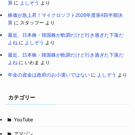
算
に
よしぞう
より
株価が急上昇！マイクロソフト2026年度第4四半期決
算
に
スタッフー
より
最近、日本株・韓国株が軟調だけど行き過ぎた下落だ
よね
に
よしぞう
より
最近、日本株・韓国株が軟調だけど行き過ぎた下落だ
よね
に
いわま
より
年金の資金は政府のお小遣いではない
に
よしぞう
より
カテゴリー
YouTube
アマゾン