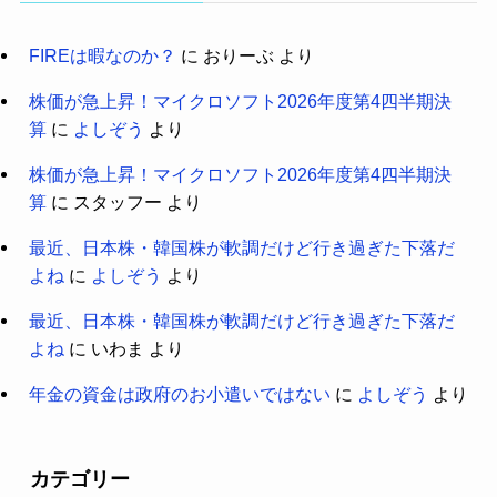
FIREは暇なのか？
に
おりーぶ
より
株価が急上昇！マイクロソフト2026年度第4四半期決
算
に
よしぞう
より
株価が急上昇！マイクロソフト2026年度第4四半期決
算
に
スタッフー
より
最近、日本株・韓国株が軟調だけど行き過ぎた下落だ
よね
に
よしぞう
より
最近、日本株・韓国株が軟調だけど行き過ぎた下落だ
よね
に
いわま
より
年金の資金は政府のお小遣いではない
に
よしぞう
より
カテゴリー