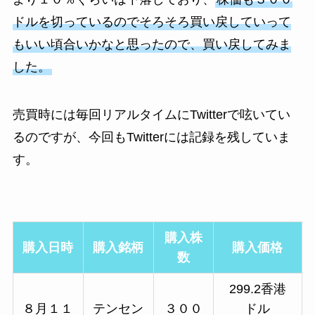
ドルを切っているのでそろそろ買い戻していって
もいい頃合いかなと思ったので、買い戻してみま
した。
売買時には毎回リアルタイムにTwitterで呟いてい
るのですが、今回もTwitterには記録を残していま
す。
購入株
購入日時
購入銘柄
購入価格
数
299.2香港
８月１１
テンセン
３００
ドル