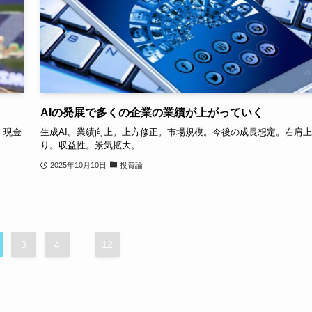
AIの発展で多くの企業の業績が上がっていく
。現金
生成AI。業績向上。上方修正。市場規模。今後の成長想定。右肩
り。収益性。景気拡大。
2025年10月10日
投資論
3
4
...
12