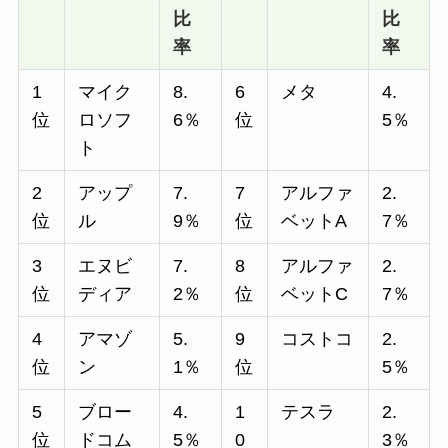
比
比
率
率
1
マイク
8.
6
メタ
4.
位
ロソフ
6％
位
5％
ト
2
アップ
7.
7
アルファ
2.
位
ル
9％
位
ベットA
7％
3
エヌビ
7.
8
アルファ
2.
位
ディア
2％
位
ベットC
7％
4
アマゾ
5.
9
コストコ
2.
位
ン
1％
位
5％
5
ブロー
4.
1
テスラ
2.
位
ドコム
5％
0
3％