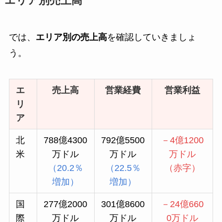
エリア別売上高
では、
エリア別の売上高
を確認していきましょ
う。
エ
売上高
営業経費
営業利益
リ
ア
北
788億4300
792億5500
－4億1200
米
万ドル
万ドル
万ドル
（20.2％
（22.5％
（赤字）
増加）
増加）
国
277億2000
301億8600
－24億660
際
万ドル
万ドル
0万ドル