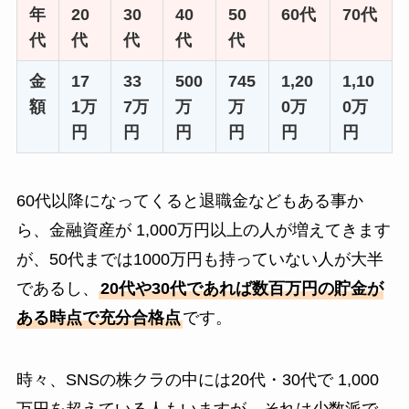
年
20
30
40
50
60代
70代
代
代
代
代
代
金
17
33
500
745
1,20
1,10
額
1万
7万
万
万
0万
0万
円
円
円
円
円
円
60代以降になってくると退職金などもある事か
ら、金融資産が 1,000万円以上の人が増えてきます
が、50代までは1000万円も持っていない人が大半
であるし、
20代や30代であれば数百万円の貯金が
ある時点で充分合格点
です。
時々、SNSの株クラの中には20代・30代で 1,000