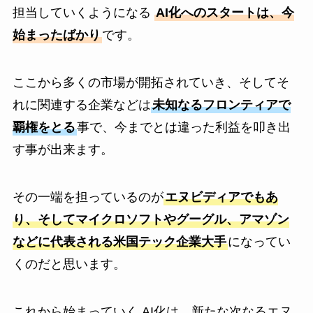
担当していくようになる
AI化へのスタートは、今
始まったばかり
です。
ここから多くの市場が開拓されていき、そしてそ
れに関連する企業などは
未知なるフロンティアで
覇権をとる
事で、今までとは違った利益を叩き出
す事が出来ます。
その一端を担っているのが
エヌビディアでもあ
り、そしてマイクロソフトやグーグル、アマゾン
などに代表される米国テック企業大手
になってい
くのだと思います。
これから始まっていく AI化は、新たな次なるエヌ