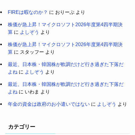
FIREは暇なのか？
に
おりーぶ
より
株価が急上昇！マイクロソフト2026年度第4四半期決
算
に
よしぞう
より
株価が急上昇！マイクロソフト2026年度第4四半期決
算
に
スタッフー
より
最近、日本株・韓国株が軟調だけど行き過ぎた下落だ
よね
に
よしぞう
より
最近、日本株・韓国株が軟調だけど行き過ぎた下落だ
よね
に
いわま
より
年金の資金は政府のお小遣いではない
に
よしぞう
より
カテゴリー