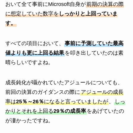
おいて全て事前にMicrosoft自身が
前期の決算の際
に想定していた数字を
しっかりと上回っていま
す。
すべての項目において、
事前に予測していた最高
値よりも更に上回る結果
を叩き出していたのは素
晴らしいですよね。
成長鈍化が囁かれていたアジュールについても、
前回の決算のガイダンスの際に
アジュールの成長
率は
25％～26％
になると言っていましたが
、
しっ
かりとそれを上回る
29％の成長率
をあげていたの
が凄かったですね。