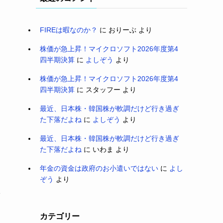
FIREは暇なのか？
に
おりーぶ
より
株価が急上昇！マイクロソフト2026年度第4
四半期決算
に
よしぞう
より
株価が急上昇！マイクロソフト2026年度第4
四半期決算
に
スタッフー
より
最近、日本株・韓国株が軟調だけど行き過ぎ
た下落だよね
に
よしぞう
より
最近、日本株・韓国株が軟調だけど行き過ぎ
た下落だよね
に
いわま
より
年金の資金は政府のお小遣いではない
に
よし
ぞう
より
1
カテゴリー