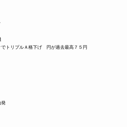
ク
機
でトリプルＡ格下げ 円が過去最高７５円
勃発