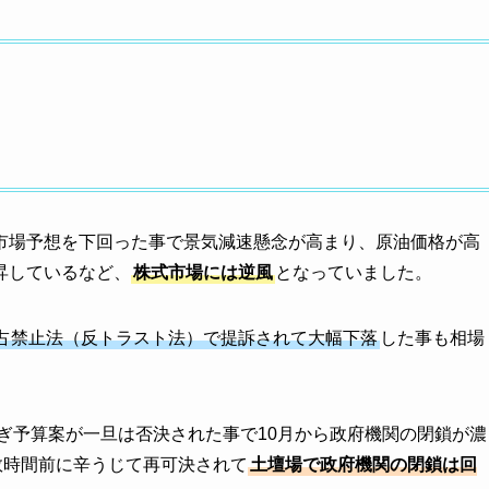
市場予想を下回った事で景気減速懸念が高まり、原油価格が高
昇しているなど、
株式市場には逆風
となっていました。
占禁止法（反トラスト法）で提訴されて大幅下落
した事も相場
ぎ予算案が一旦は否決された事で10月から政府機関の閉鎖が濃
数時間前に辛うじて再可決されて
土壇場で政府機関の閉鎖は回