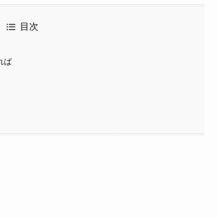
目次
れば