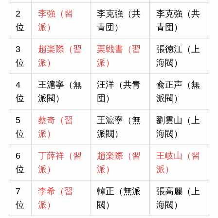
2
李強（習
李克強（共
李克強（共
位
派）
青団）
青団）
3
趙楽際（習
栗戦書（習
張徳江（上
位
派）
派）
海閥）
4
王滬寧（無
汪洋（共青
兪正声（無
位
派閥）
団）
派閥）
5
蔡奇（習
王滬寧（無
劉雲山（上
位
派）
派閥）
海閥）
6
丁薛祥（習
趙楽際（習
王岐山（習
位
派）
派）
派）
7
李希（習
韓正（無派
張高麗（上
位
派）
閥）
海閥）