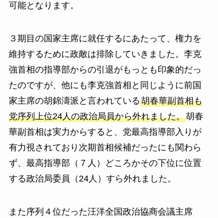
可能となります。
３期目の国家主席に就任するにあたって、権力を
維持するために政敵は排除していきました。李克
強首相の指導部からの引退がもっとも印象的だっ
たのですが、他にも李克強首相と同じように前国
家主席の胡錦濤派と言われている
胡春華副首相も
党序列上位24人の政治局員から外れました。
胡春
華副首相は実力からすると、党最高指導部入りが
有力視されており次期首相候補だったにも関わら
ず、最高指導部（７人）どころかその下位に位置
する政治局委員（24人）すら外れました。
また序列４位だった汪洋全国政治協商会議主席