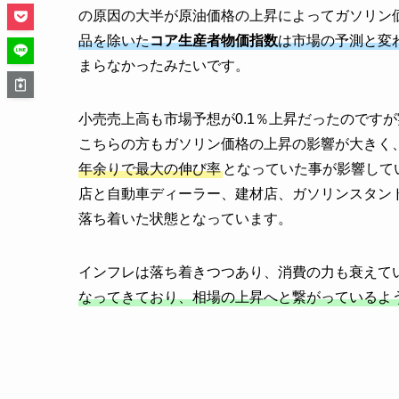
の原因の大半が原油価格の上昇によってガソリン価
品を除いた
コア生産者物価指数
は市場の予測と変
まらなかったみたいです。
小売売上高も市場予想が0.1％上昇だったのです
こちらの方もガソリン価格の上昇の影響が大きく
年余りで最大の伸び率
となっていた事が影響して
店と自動車ディーラー、建材店、ガソリンスタンド
落ち着いた状態となっています。
インフレは落ち着きつつあり、消費の力も衰えて
なってきており、相場の上昇へと繋がっているよ