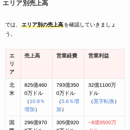
エリア別売上高
では、
エリア別の売上高
を確認していきましょ
う。
エ
売上高
営業経費
営業利益
リ
ア
北
825億460
793億350
32億1100万
米
0万ドル
0万ドル
ドル
（
10.9％
（
5.6％増
（
黒字転換
）
増加
）
加
）
国
296億970
305億920
−8億9500万